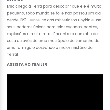
Milo chega à Terra para descobrir que ele é muito
pequeno, todo mundo se foi e não passou um dia
desde 1991! Junte-se aos misteriosos tinykin e use
seus poderes únicos para criar escadas, pontes,
explosões e muito mais. Encontre o caminho de
casa através de uma metrópole do tamanho de
uma formiga e desvende o maior mistério da
Terra!
ASSISTA AO TRAILER