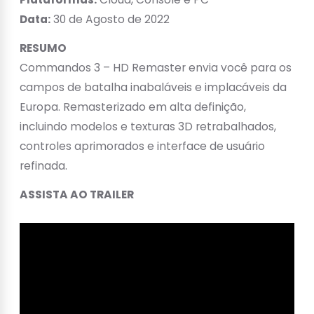
Data:
30 de Agosto de 2022
RESUMO
Commandos 3 – HD Remaster envia você para os
campos de batalha inabaláveis e implacáveis da
Europa. Remasterizado em alta definição,
incluindo modelos e texturas 3D retrabalhados,
controles aprimorados e interface de usuário
refinada.
ASSISTA AO TRAILER