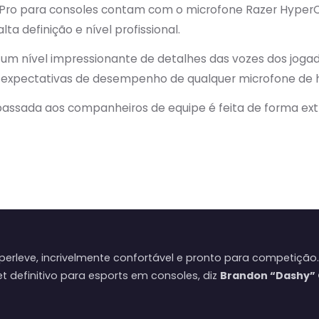
2 Pro para consoles contam com o microfone Razer Hyper
ta definição e nível profissional.
 um nível impressionante de detalhes das vozes dos joga
 expectativas de desempenho de qualquer microfone de h
assada aos companheiros de equipe é feita de forma ext
uperleve, incrivelmente confortável e pronto para competição
t definitivo para esports em consoles, diz
Brandon “Dashy” 