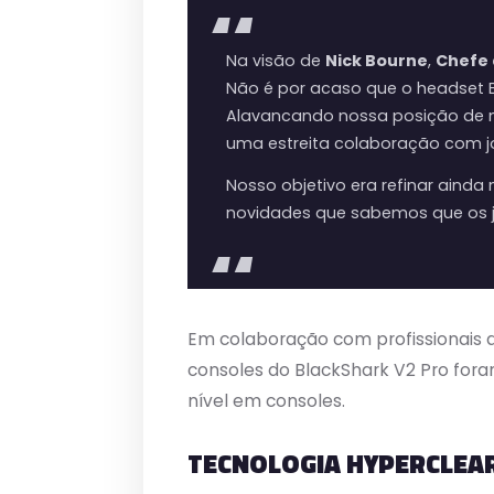
Na visão de
Nick Bourne
,
Chefe 
Não é por acaso que o headset B
Alavancando nossa posição de ma
uma estreita colaboração com jo
Nosso objetivo era refinar ain
novidades que sabemos que os 
Em colaboração com profissionais d
consoles do BlackShark V2 Pro for
nível em consoles.
TECNOLOGIA HYPERCLEA