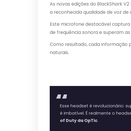
As novas edições do BlackShark V
a reconhecida qualidade de voz de al
Este microfone destacável captura
de frequência sonora e superam as
Como resultado, cada informação p
naturais.
Esse headset é revolucionário: s
é imbatível. É realmente o headse
of Duty da OpTic
.