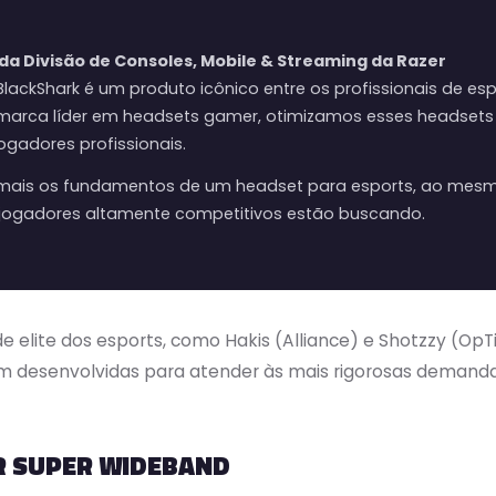
da Divisão de Consoles, Mobile & Streaming da Razer
lackShark é um produto icônico entre os profissionais de es
rca líder em headsets gamer, otimizamos esses headsets pa
gadores profissionais.
da mais os fundamentos de um headset para esports, ao me
jogadores altamente competitivos estão buscando.
e elite dos esports, como Hakis (Alliance) e Shotzzy (OpT
am desenvolvidas para atender às mais rigorosas demand
R SUPER WIDEBAND