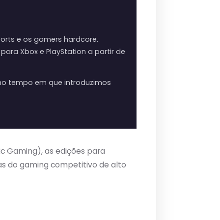
ports e os gamers hardcore.
ra Xbox e PlayStation a partir de
smo tempo em que introduzimos
ic Gaming), as edições para
as do gaming competitivo de alto