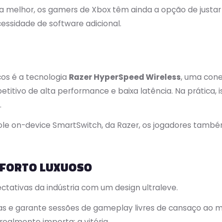
 melhor, os gamers de Xbox têm ainda a opção de justar o
ssidade de software adicional.
cos é a tecnologia
Razer HyperSpeed Wireless
, uma cone
titivo de alta performance e baixa latência. Na prática,
.
ole on-device SmartSwitch, da Razer, os jogadores tamb
ONFORTO LUXUOSO
ctativas da indústria com um design ultraleve.
mas e garante sessões de gameplay livres de cansaço a
ealmente importa: a vitória.