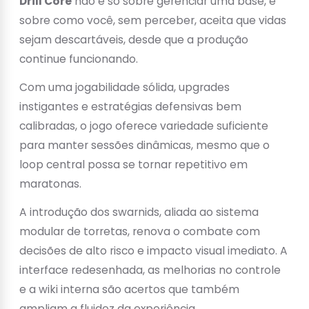
Drill Core
não é só sobre gerenciar uma base, é
sobre como você, sem perceber, aceita que vidas
sejam descartáveis, desde que a produção
continue funcionando.
Com uma jogabilidade sólida, upgrades
instigantes e estratégias defensivas bem
calibradas, o jogo oferece variedade suficiente
para manter sessões dinâmicas, mesmo que o
loop central possa se tornar repetitivo em
maratonas.
A introdução dos swarnids, aliada ao sistema
modular de torretas, renova o combate com
decisões de alto risco e impacto visual imediato. A
interface redesenhada, as melhorias no controle
e a wiki interna são acertos que também
ampliam a fluidez da experiência.