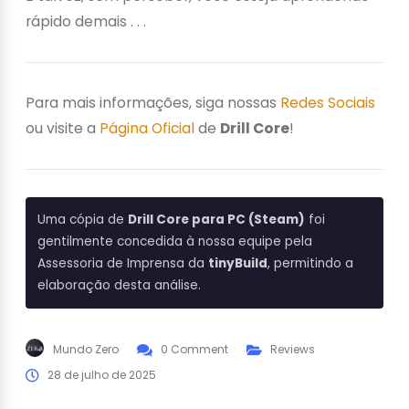
rápido demais . . .
Para mais informações, siga nossas
Redes Sociais
ou visite a
Página Oficial
de
Drill Core
!
Uma cópia de
Drill Core para PC (Steam)
foi
gentilmente concedida à nossa equipe pela
Assessoria de Imprensa da
tinyBuild
, permitindo a
elaboração desta análise.
Mundo Zero
0 Comment
Reviews
28 de julho de 2025