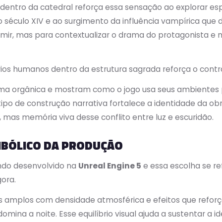
dentro da catedral reforça essa sensação ao explorar es
o século XIV e ao surgimento da influência vampírica que
ir, mas para contextualizar o drama do protagonista e m
os humanos dentro da estrutura sagrada reforça o contra
ma orgânica e mostram como o jogo usa seus ambientes 
e tipo de construção narrativa fortalece a identidade da o
 mas memória viva desse conflito entre luz e escuridão.
MBÓLICO DA PRODUÇÃO
ndo desenvolvido na
Unreal Engine 5
e essa escolha se re
ora.
os amplos com densidade atmosférica e efeitos que refo
omina a noite. Esse equilíbrio visual ajuda a sustentar a 