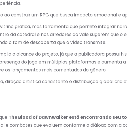
eriência.
 ao construir um RPG que busca impacto emocional e a
itrine gráfica, mas ferramenta que permite integrar nar
entro da catedral e nos arredores do vale sugerem que o 
ndo o tom de descoberta que o vídeo transmite.
plia o alcance do projeto, já que a publicadora possui hi
a presença do jogo em múltiplas plataformas e aumenta a
re os lançamentos mais comentados do gênero.
 direção artística consistente e distribuição global cria 
 que
The Blood of Dawnwalker está encontrando seu to
soal e combates que evoluem conforme o diálogo com a 