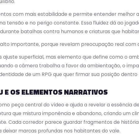
íbrio.
s com mais estabilidade e permite entender melhor a p
a tensão e no perigo constante. Essa fluidez dá ao joga
o durante batalhas contra humanos e criaturas que habita
to importante, porque revelam preocupação real com a 
 ajuste superficial, mas elemento que define como o am
uando a câmera trabalha a favor da ambientação, o impa
 identidade de um RPG que quer firmar sua posição dentro
U E OS ELEMENTOS NARRATIVOS
omo peça central do vídeo e ajuda a revelar a essência d
tura que mistura imponência e abandono, criando um cli
nte. Cada corredor parece guardar fragmentos de história
a deixar marcas profundas nos habitantes do vale.