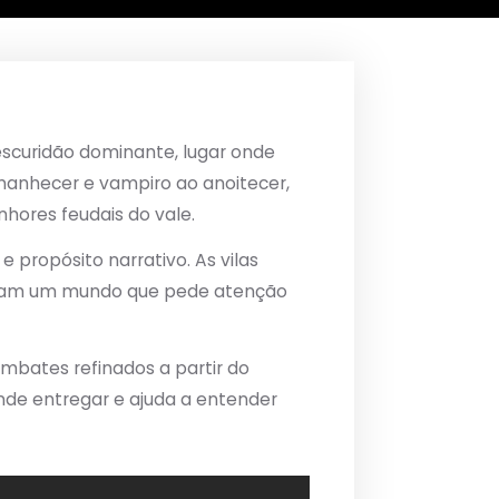
escuridão dominante, lugar onde
manhecer e vampiro ao anoitecer,
hores feudais do vale.
e propósito narrativo. As vilas
forçam um mundo que pede atenção
mbates refinados a partir do
nde entregar e ajuda a entender