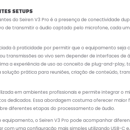
NTES SETUPS
antes do Seiren V3 Pro é a presença de conectividade d
 de transmitir o áudio captado pelo microfone, cada um
iada à praticidade por permitir que o equipamento seja
ou transmissões ao vivo sem depender de interfaces de áu
oxima a experiência de uso ao conceito de plug-and-play,
olução prática para reuniões, criação de conteúdo, tra
izada em ambientes profissionais e permite integrar o mi
s dedicados. Essa abordagem costuma oferecer maior fl
obre diferentes etapas do processamento de áudio.
 equipamento, o Seiren V3 Pro pode acompanhar diferent
 com uma configuração mais simples utilizando USB-C e,