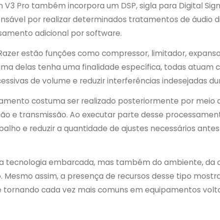
 V3 Pro também incorpora um DSP, sigla para Digital Sign
onsável por realizar determinados tratamentos de áudio
samento adicional por software.
 Razer estão funções como compressor, limitador, expans
a uma delas tenha uma finalidade específica, todas atuam 
cessivas de volume e reduzir interferências indesejadas du
tamento costuma ser realizado posteriormente por meio d
ão e transmissão. Ao executar parte desse processament
abalho e reduzir a quantidade de ajustes necessários antes
a tecnologia embarcada, mas também do ambiente, da co
Mesmo assim, a presença de recursos desse tipo mostra
e tornando cada vez mais comuns em equipamentos volta