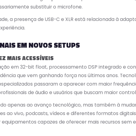
sariamente substituir o microfone.
ade, a presença de USB-C e XLR está relacionada à adap
xperiência.
NAIS EM NOVOS SETUPS
Z MAIS ACESSÍVEIS
ção em 32-bit float, processamento DSP integrado e co
dência que vem ganhando força nos últimos anos. Tecnol
s especializados passaram a aparecer com maior frequênc
rofissionais de áudio e usuários que buscam maior contro
ado apenas ao avanço tecnológico, mas também à mudan
 ao vivo, podcasts, vídeos e diferentes formatos digitais
uipamentos capazes de oferecer mais recursos sem exi