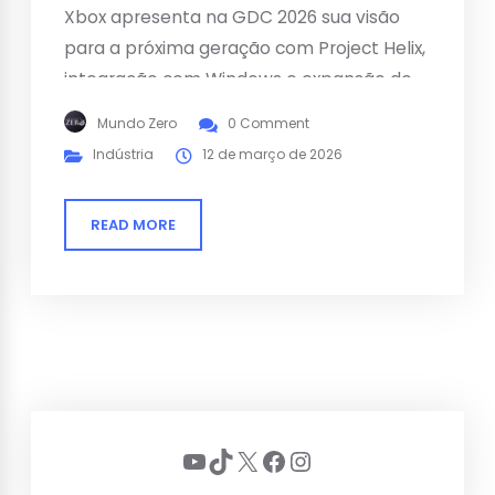
Xbox apresenta na GDC 2026 sua visão
para a próxima geração com Project Helix,
integração com Windows e expansão do
ecossistema Xbox Play Anywhere.
Mundo Zero
0 Comment
Indústria
12 de março de 2026
READ MORE
Youtube
TikTok
X
Facebook
Instagram