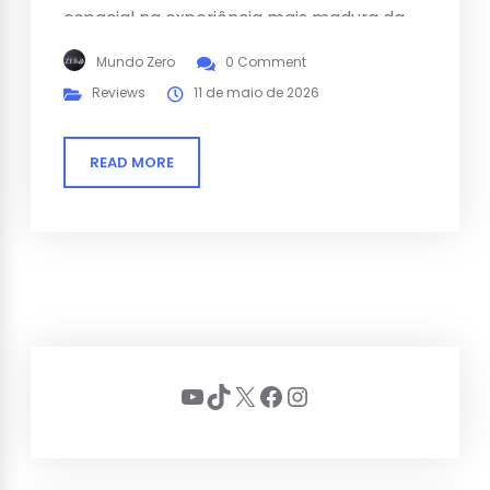
espacial na experiência mais madura da
série Dark Pictures.
Mundo Zero
0 Comment
Reviews
11 de maio de 2026
READ MORE
Youtube
TikTok
X
Facebook
Instagram