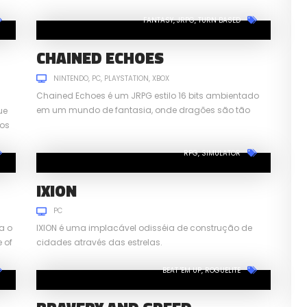
Momotaro.
FANTASY
JRPG
TURN BASED
CHAINED ECHOES
NINTENDO
PC
PLAYSTATION
XBOX
Chained Echoes é um JRPG estilo 16 bits ambientado
em um mundo de fantasia, onde dragões são tão
ue
comuns quanto Mechas.
xos
RPG
SIMULATOR
IXION
PC
a o
IXION é uma implacável odisséia de construção de
 of
cidades através das estrelas.
BEAT 'EM UP
ROGUELITE