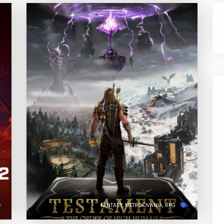
FANTASY
METROIDVANIA
RPG