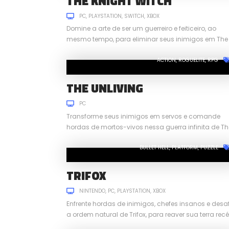
THE KNIGHT WITCH
PC
PLAYSTATION
SWITCH
XBOX
Domine a arte de ser um guerreiro e feiticeiro, ao
mesmo tempo, para eliminar seus inimigos em The
Knight Witch.
ACTION
ROGUELITE
RPG
THE UNLIVING
PC
Transforme seus inimigos em servos e comande
hordas de mortos-vivos nessa guerra infinita de Th
Unliving.
BULLET HELL
PLATFORM
PUZZLE
TRIFOX
NINTENDO
PC
PLAYSTATION
XBOX
Enfrente hordas de inimigos, chefes insanos e desaf
a ordem natural de Trifox, para reaver sua terra re
invadida.