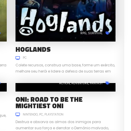
RPG
SURVIVAL
HOGLANDS
PC
erra
Colete recursos, construa uma base, forme um exército,
melhore seu herói e lidere a defesa de suas terras em
Hoglands.
ACTION
ADVENTURE
FANTASY
ONI: ROAD TO BE THE
MIGHTIEST ONI
NINTENDO
PC
PLAYSTATION
que,
Destrua e absorva as almas dos inimigos para
aumentar sua força e derrotar o Demônio malvado,