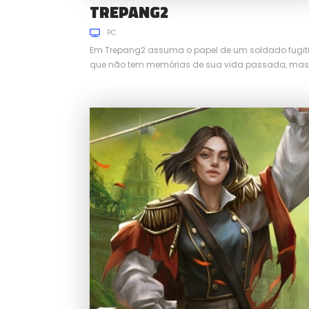
TREPANG2
PC
Em Trepang2 assuma o papel de um soldado fugiti
que não tem memórias de sua vida passada, mas
conta com poderes sobrenaturais.