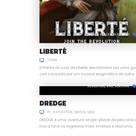
DECK BUILDER
ROGUELIKE
LIBERTÉ
STEAM
Enfrente as ruas de Liberté, devastadas por uma gu
civil causada por um invasor enigmático de outra
dimensão.
ADVENTURE
RPG
SURVIVAL
DREDGE
PC
PLAYSTATION
SWITCH
XBOX
DREDGE é uma aventura single-player de pescaria 
traz a tona os segredos mais sinistros e obscuros,
escondidos no fundo dos mares.