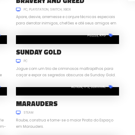
BRAVERY AND GREED
PC
PLAYSTATION
SWITCH
XBOX
Apare, desvie, arremesse e conjure técnicas especiais
para derrotar inimigos, chefões e até seus amigos em
Bravery and Greed.
PUZZLE
RPG
SUNDAY GOLD
PC
Jogue com um trio de criminosos maltrapilhos para
e
caçar e expor os segredos obscuros de Sunday Gold.
ACTION
FPS
SURVIVAL
MARAUDERS
STEAM
ie
Roube, construa e torne-se o maior Pirata do Espaço
cém-
em Marauders.