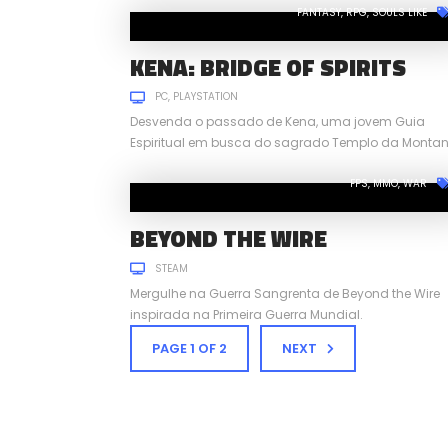
FANTASY
RPG
SOULS LIKE
KENA: BRIDGE OF SPIRITS
PC
PLAYSTATION
Desvenda o passado de Kena, uma jovem Guia
Espiritual em busca do sagrado Templo da Monta
FPS
MMO
WAR
BEYOND THE WIRE
STEAM
Mergulhe na Guerra Sangrenta de Beyond the Wire
inspirada na Primeira Guerra Mundial.
PAGE 1 OF 2
NEXT