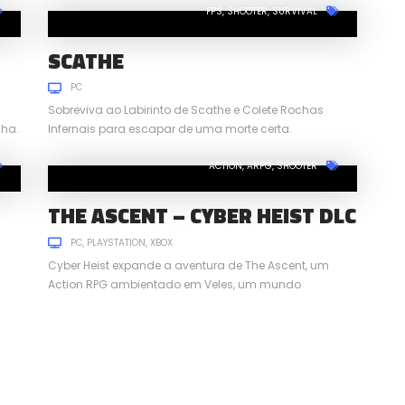
FPS
SHOOTER
SURVIVAL
SCATHE
PC
Sobreviva ao Labirinto de Scathe e Colete Rochas
nha.
Infernais para escapar de uma morte certa.
ACTION
ARPG
SHOOTER
THE ASCENT – CYBER HEIST DLC
PC
PLAYSTATION
XBOX
Cyber Heist expande a aventura de The Ascent, um
Action RPG ambientado em Veles, um mundo
cyberpunk superpovoado.