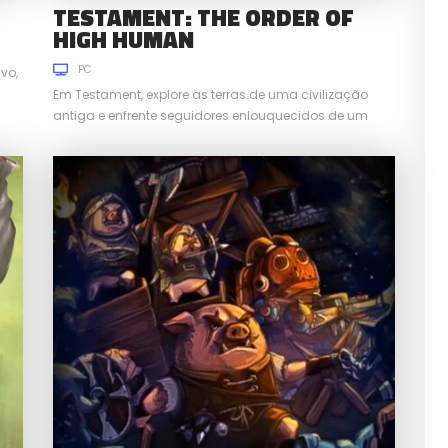
TESTAMENT: THE ORDER OF
HIGH HUMAN
PC
vo,
Em Testament, explore as terras de uma civilização
antiga e enfrente seguidores enlouquecidos de um
ditador louco.