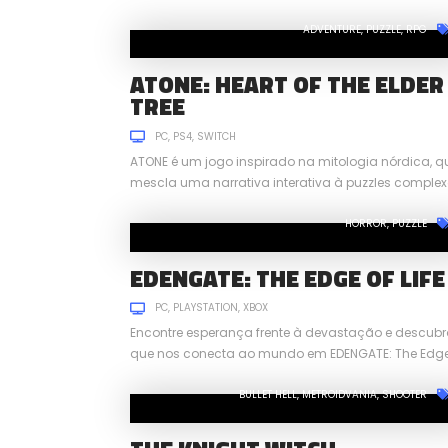
ADVENTURE
PUZZLE
RPG
ATONE: HEART OF THE ELDER
TREE
PC
PS4
SWITCH
ATONE é um jogo inspirado na mitologia nórdica, q
mescla uma narrativa interativa à puzzles comple
com um combate rítmico.
HORROR
PUZZLE
EDENGATE: THE EDGE OF LIFE
PC
PLAYSTATION
XBOX
Encontre esperança frente à devastação e descubr
que nos conecta ao mundo em EDENGATE: The Edge
Life.
BULLET HELL
METROIDVANIA
SHOOTER