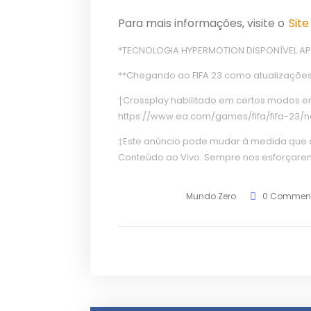
Para mais informações, visite o
Site
*TECNOLOGIA HYPERMOTION DISPONÍVEL APEN
**Chegando ao FIFA 23 como atualizações
†Crossplay habilitado em certos modos 
https://www.ea.com/games/fifa/fifa-23/n
‡Este anúncio pode mudar à medida que 
Conteúdo ao Vivo. Sempre nos esforçare
Mundo Zero
0 Commen