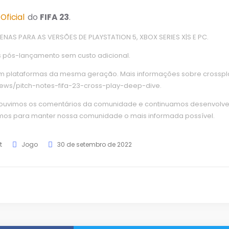
 Oficial
do
FIFA 23
.
AS PARA AS VERSÕES DE PLAYSTATION 5, XBOX SERIES X|S E PC.
 pós-lançamento sem custo adicional.
em plataformas da mesma geração. Mais informações sobre crossp
ews/pitch-notes-fifa-23-cross-play-deep-dive.
ouvimos os comentários da comunidade e continuamos desenvolven
mos para manter nossa comunidade o mais informada possível.
t
Jogo
30 de setembro de 2022