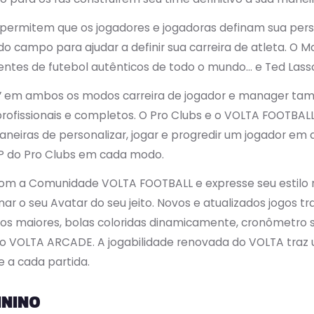
ermitem que os jogadores e jogadoras definam sua perso
do campo para ajudar a definir sua carreira de atleta. O
ntes de futebol autênticos de todo o mundo… e Ted Lasso,
’ em ambos os modos carreira de jogador e manager ta
profissionais e completos. O Pro Clubs e o VOLTA FOOTB
neiras de personalizar, jogar e progredir um jogador e
P do Pro Clubs em cada modo.
om a Comunidade VOLTA FOOTBALL e expresse seu estilo n
ar o seu Avatar do seu jeito. Novos e atualizados jogos t
os maiores, bolas coloridas dinamicamente, cronômetro s
 VOLTA ARCADE. A jogabilidade renovada do VOLTA traz u
e a cada partida.
ININO