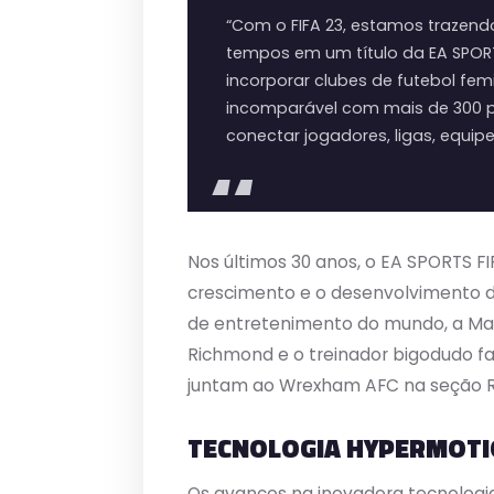
“Com o FIFA 23, estamos trazendo
tempos em um título da EA SPORTS
incorporar clubes de futebol fe
incomparável com mais de 300 pa
conectar jogadores, ligas, equi
Nos últimos 30 anos, o EA SPORTS FI
crescimento e o desenvolvimento d
de entretenimento do mundo, a Marv
Richmond e o treinador bigodudo fa
juntam ao Wrexham AFC na seção Re
TECNOLOGIA HYPERMOTI
Os avanços na inovadora tecnologia