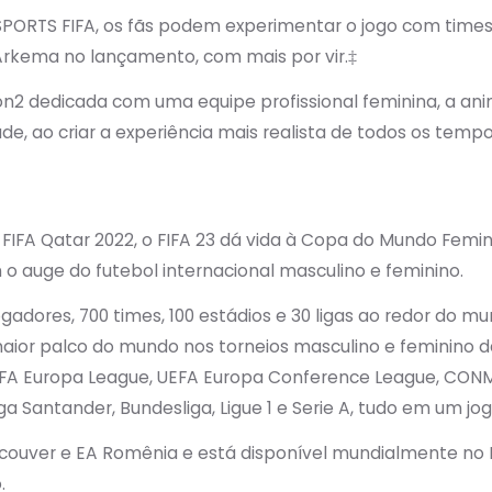
A SPORTS FIFA, os fãs podem experimentar o jogo com times
Arkema no lançamento, com mais por vir.‡
n2 dedicada com uma equipe profissional feminina, a ani
e, ao criar a experiência mais realista de todos os tempo
FA Qatar 2022, o FIFA 23 dá vida à Copa do Mundo Femini
o auge do futebol internacional masculino e feminino.
gadores, 700 times, 100 estádios e 30 ligas ao redor do mu
maior palco do mundo nos torneios masculino e feminino
EFA Europa League, UEFA Europa Conference League, CON
a Santander, Bundesliga, Ligue 1 e Serie A, tudo em um jog
ouver e EA Romênia e está disponível mundialmente no Pla
.