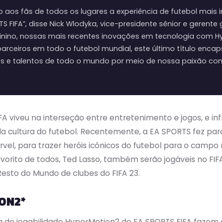
 aos fãs de todos os lugares a experiência de futebol mais 
 FIFA”, disse Nick Wlodyka, vice-presidente sênior e gerente 
minino, nossas mais recentes inovações em tecnologia com H
rceiros em todo o futebol mundial, este último título encap
pes e talentos de todo o mundo por meio de nossa paixão com
FA viveu na interseção entre entretenimento e jogos, e in
a cultura do futebol. Recentemente, a EA SPORTS fez pa
el, para trazer heróis icônicos do futebol para o campo 
vorito de todos, Ted Lasso, também serão jogáveis no FIFA
sto do Mundo de clubes do FIFA 23.
ON2*
 de jogabilidade HyperMotion2 do EA SPORTS FIFA fazem o