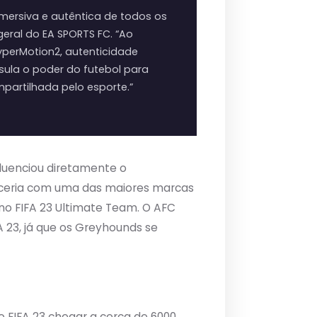
imersiva e autêntica de todos os
geral do EA SPORTS FC. “Ao
yperMotion2, autenticidade
sula o poder do futebol para
partilhada pelo esporte.”
fluenciou diretamente o
rceria com uma das maiores marcas
no FIFA 23 Ultimate Team. O AFC
 23, já que os Greyhounds se
 FIFA 23 chegar a cerca de 6000