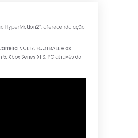
go HyperMotion2*, oferecendo ação,
Carreira, VOLTA FOOTBALL e as
5, Xbox Series X| S, PC através do