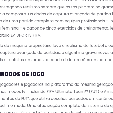
 entregando realismo sempre que os fãs pisarem no grama
ola composta. Os dados de captura avançada de partida 11
 de uma partida completa com equipes profissionais – i
 feminina – e dados de cinco exercícios de treinamento, 
título EA SPORTS FIFA.
o de máquina proprietário leva o realismo do futebol a o
 captura avançada de partidas, o algoritmo grava novas
ais e realistas em uma variedade de interações em campo
 MODOS DE JOGO
a jogadores e jogadoras na plataforma da mesma geração
 modos 1v1, incluindo FIFA Ultimate Team™ (FUT) e Amist
mentos do FUT’, que utiliza desafios baseados em cenário
edir no modo. Uma atualização completa do sistema de 
o para os fãs construírem seu time definitivo à sua maneir