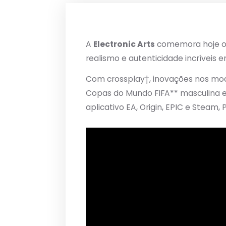
A
Electronic Arts
comemora hoje o
realismo e autenticidade incríveis
Com crossplay†, inovações nos modo
Copas do Mundo FIFA** masculina e f
aplicativo EA, Origin, EPIC e Steam,