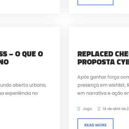
S – O QUE O
REPLACED CHE
NO
PROPOSTA CY
Após ganhar força com 
undo aberto urbano,
presença em wishlist, 
a experiência no
em narrativa e ação e
Jogo
14 de abril de 
READ MORE