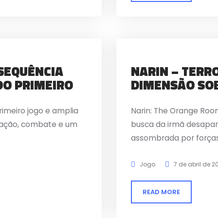
 SEQUÊNCIA
NARIN – TERR
DO PRIMEIRO
DIMENSÃO SO
imeiro jogo e amplia
Narin: The Orange R
ração, combate e um
busca da irmã desapar
assombrada por forças
Jogo
7 de abril de 2
READ MORE