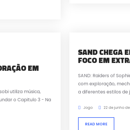
SAND CHEGA E
FOCO EM EXTR
ORAÇÃO EM
SAND: Raiders of Soph
com exploração, mecha
bi utiliza música,
a diferentes estilos de 
ndar o Capitulo 3 - Na
Jogo
22 de junho de
READ MORE