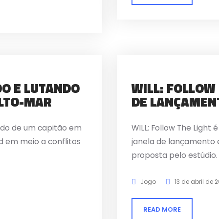
O E LUTANDO
WILL: FOLLOW 
ALTO-MAR
DE LANÇAMENT
ndo de um capitão em
WILL: Follow The Ligh
d em meio a conflitos
janela de lançamento e
proposta pelo estúdio.
Jogo
13 de abril de 
READ MORE