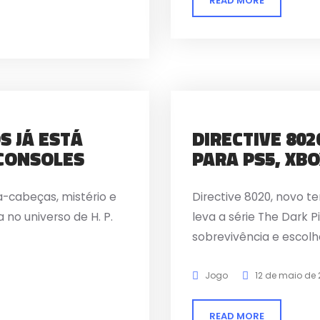
READ MORE
S JÁ ESTÁ
DIRECTIVE 802
 CONSOLES
PARA PS5, XBO
a-cabeças, mistério e
Directive 8020, novo t
no universo de H. P.
leva a série The Dark 
sobrevivência e escolh
Jogo
12 de maio de
READ MORE