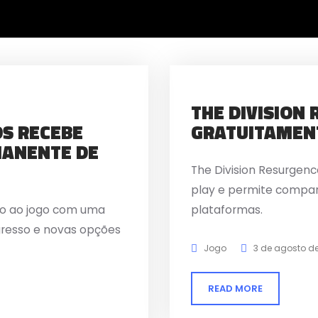
THE DIVISION
S RECEBE
GRATUITAMEN
MANENTE DE
The Division Resurgen
play e permite compart
so ao jogo com uma
plataformas.
gresso e novas opções
Jogo
3 de agosto d
READ MORE