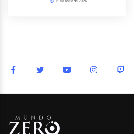
12 de maio de 2026