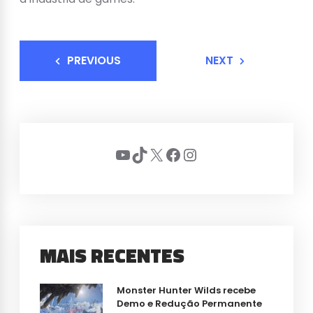
PREVIOUS
NEXT
Youtube
TikTok
X
Facebook
Instagram
MAIS RECENTES
Monster Hunter Wilds recebe
Demo e Redução Permanente