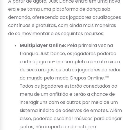
A partir de agora, Just Dance entra em uma nova
era e se torna uma plataforma de dança sob
demanda, oferecendo aos jogadores atualizações
contínuas e gratuitas, com ainda mais maneiras
de se movimentar e os seguintes recursos:
Multiplayer Online:
Pela primeira vez na
franquia Just Dance, os jogadores poderão
curtir o jogo on-line completo com até cinco
de seus amigos ou outros jogadores ao redor
do mundo pelo modo Grupos On-line.**
Todos os jogadores estarão conectados ao
menu de um anfitrião e terão a chance de
interagir uns com os outros por meio de um
sistema inédito de adesivos de emotes. Além
disso, poderão escolher músicas para dançar
juntos, não importa onde estejam