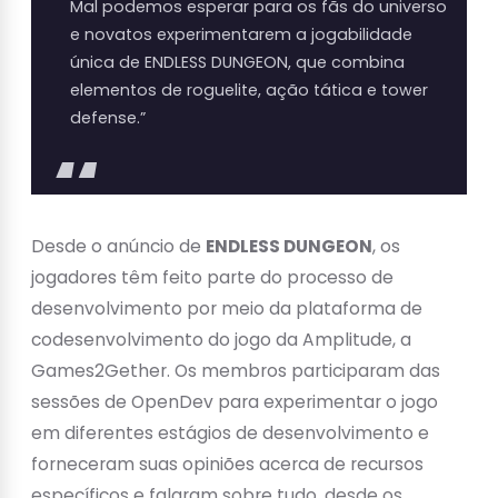
Mal podemos esperar para os fãs do universo
e novatos experimentarem a jogabilidade
única de ENDLESS DUNGEON, que combina
elementos de roguelite, ação tática e tower
defense.”
Desde o anúncio de
ENDLESS DUNGEON
, os
jogadores têm feito parte do processo de
desenvolvimento por meio da plataforma de
codesenvolvimento do jogo da Amplitude, a
Games2Gether. Os membros participaram das
sessões de OpenDev para experimentar o jogo
em diferentes estágios de desenvolvimento e
forneceram suas opiniões acerca de recursos
específicos e falaram sobre tudo, desde os