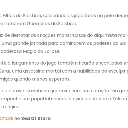
s Filhos do Solstício, colocando os jogadores na pele dos 
 tornarem Guerreiros do Solstício.
 de derrotar as criações monstruosas do alquimista ma
ão uma grande jornada para dominarem os poderes do Sol 
 poderosa Magia do Eclipse.
nte o lançamento do jogo também ficarão encantados 
 Seraï, uma assassina mortal com a habilidade de esculpir
nimigos quando menos esperam.
l, o adorável cozinheiro guerreiro com um coração tão gr
mpenha um papel intrincado na vida de Valere e Zale em
 e mágico…
Oficial
de
Sea Of Stars
!