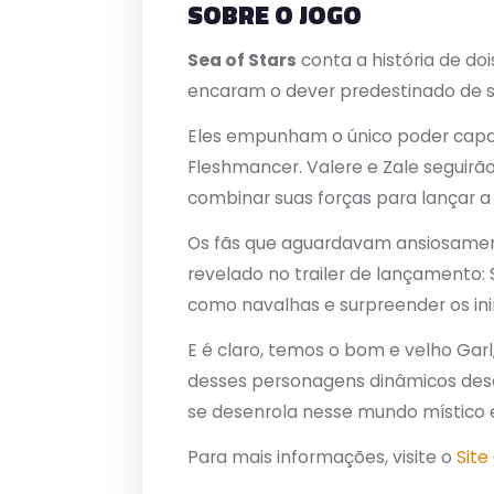
SOBRE O JOGO
Sea of Stars
conta a história de doi
encaram o dever predestinado de se
Eles empunham o único poder capaz
Fleshmancer. Valere e Zale seguir
combinar suas forças para lançar a
Os fãs que aguardavam ansiosame
revelado no trailer de lançamento:
como navalhas e surpreender os i
E é claro, temos o bom e velho Gar
desses personagens dinâmicos dese
se desenrola nesse mundo místico
Para mais informações, visite o
Site 