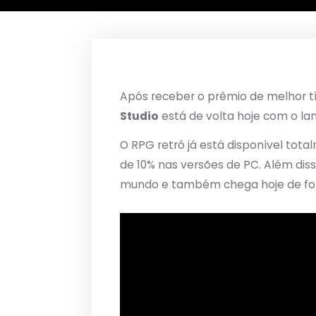
Após receber o prêmio de melhor t
Studio
está de volta hoje com o l
O RPG retrô já está disponível to
de 10% nas versões de PC. Além diss
mundo e também chega hoje de form