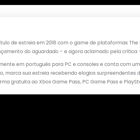
ítulo de estreia em 2018 com o game de plataformas The
ançamento do aguardado – e agora aclamado pela crítica
talmente em português para PC e consoles e conta com u
o, marca sua estreia recebendo elogios surpreendentes do
a gratuita ao Xbox Game Pass, PC Game Pass e PlayStati