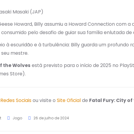
asaki Masaki (JAP)
 Geese Howard, Billy assumiu a Howard Connection com a 
á consumido pelo desafio de guiar sua família enlutada d
à escuridão e à turbulência: Billy guarda um profundo ra
seu mestre.
of the Wolves
está previsto para o início de 2025 no PlaySt
mes Store).
s
Redes Sociais
ou visite o
Site Oficial
de
Fatal Fury: City o
t
Jogo
26 de julho de 2024