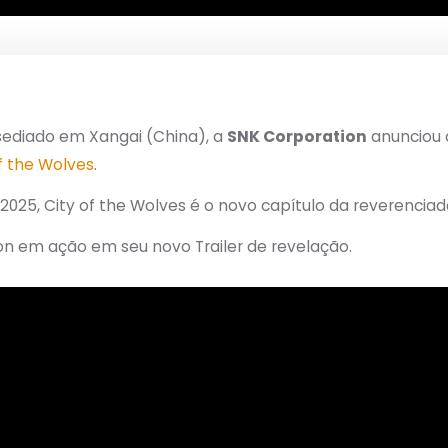
sediado em Xangai (China), a
SNK Corporation
anunciou 
of the Wolves
.
25, City of the Wolves é o novo capítulo da reverenciada 
on em ação em seu novo Trailer de revelação.