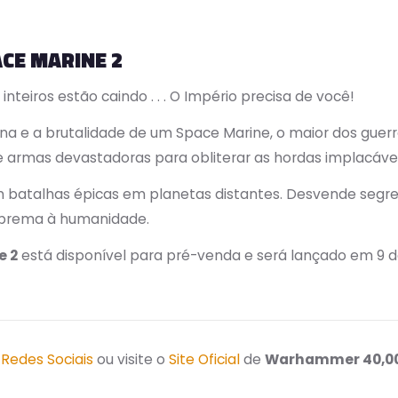
CE MARINE 2
 inteiros estão caindo . . . O Império precisa de você!
a e a brutalidade de um Space Marine, o maior dos guerre
e armas devastadoras para obliterar as hordas implacávei
m batalhas épicas em planetas distantes. Desvende segre
uprema à humanidade.
e 2
está disponível para pré-venda e será lançado em 9 d
s
Redes Sociais
ou visite o
Site Oficial
de
Warhammer 40,000