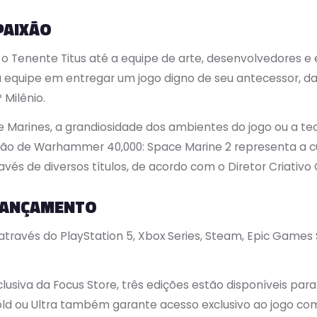
PAIXÃO
o Tenente Titus até a equipe de arte, desenvolvedores e 
 equipe em entregar um jogo digno de seu antecessor, das 
 Milênio.
ce Marines, a grandiosidade dos ambientes do jogo ou a t
ção de Warhammer 40,000: Space Marine 2 representa a c
s de diversos títulos, de acordo com o Diretor Criativo Ch
 LANÇAMENTO
através do PlayStation 5, Xbox Series, Steam, Epic Games S
usiva da Focus Store, três edições estão disponíveis para
old ou Ultra também garante acesso exclusivo ao jogo co