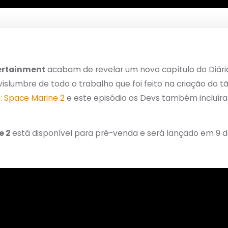
ertainment
acabam de revelar um novo capítulo do Diári
vislumbre de todo o trabalho que foi feito na criação do
 Space Marine 2
e este episódio os Devs também incluí
e 2
está disponível para pré-venda e será lançado em 9 d