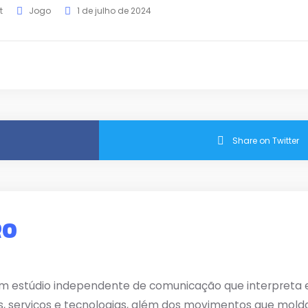
t
Jogo
1 de julho de 2024
Share on Twitter
RO
m estúdio independente de comunicação que interpreta e 
s, serviços e tecnologias, além dos movimentos que mold