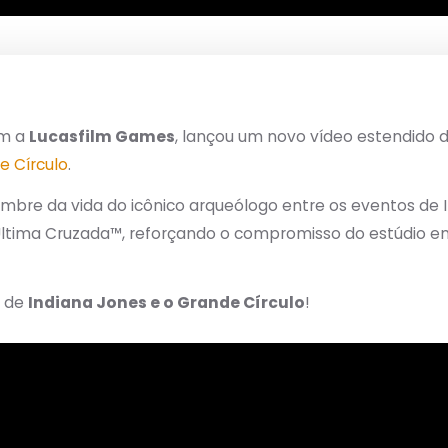
om a
Lucasfilm Games
, lançou um novo vídeo estendido d
e Círculo
.
slumbre da vida do icônico arqueólogo entre os eventos de
Última Cruzada™, reforçando o compromisso do estúdio em 
y de
Indiana Jones e o Grande Círculo
!