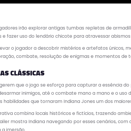
gadores irão explorar antigas tumbas repletas de armadilhas
 e fazer uso do lendário chicote para atravessar abismos
levar o jogador a descobrir mistérios e artefatos únicos
ração, combate, resolução de enigmas e momentos de ten
AS CLÁSSICAS
gerem que o jogo se esforça para capturar a essência do
desarmar inimigos, até o combate mano a mano e o uso de 
s habilidades que tornaram Indiana Jones um dos maiore
rrativa combina locais históricos e fictícios, trazendo am
railer mostra Indiana navegando por esses cenários, com d
 a imersão.