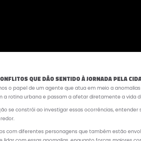
ONFLITOS QUE DÃO SENTIDO À JORNADA PELA CID
mos o papel de um agente que atua em meio a anomalias
 rotina urbana e passam a afetar diretamente a vida d
ão se constrói ao investigar essas ocorrências, entender 
redor.
mos com diferentes personagens que também estão envol
de lidar com essas anomalias, enquanto forças maiores c