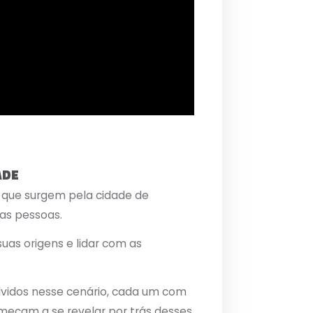
ADE
 que surgem pela cidade de
as pessoas.
suas origens e lidar com as
vidos nesse cenário, cada um com
omeçam a se revelar por trás desses