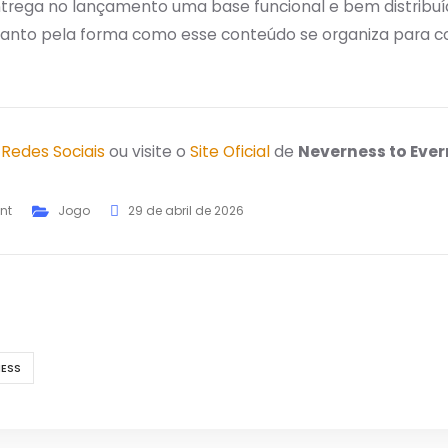
trega no lançamento uma base funcional e bem distribuíd
quanto pela forma como esse conteúdo se organiza para c
s
Redes Sociais
ou visite o
Site Oficial
de
Neverness to Eve
nt
Jogo
29 de abril de 2026
NESS