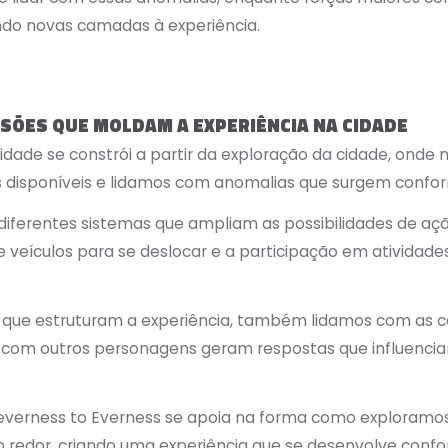
ndo novas camadas à experiência.
ISÕES QUE MOLDAM A EXPERIÊNCIA NA CIDADE
idade se constrói a partir da exploração da cidade, onde
es disponíveis e lidamos com anomalias que surgem conf
s diferentes sistemas que ampliam as possibilidades de a
e veículos para se deslocar e a participação em ativida
 que estruturam a experiência, também lidamos com as c
 com outros personagens geram respostas que influenc
Neverness to Everness se apoia na forma como exploramos,
o redor, criando uma experiência que se desenvolve con