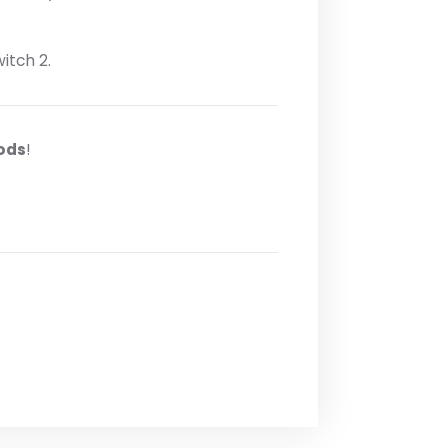
itch 2.
Gods
!