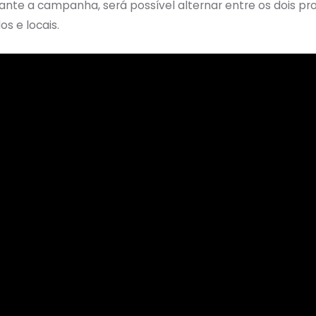
rante a campanha, será possível alternar entre os dois p
s e locais.