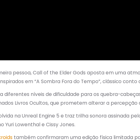
imeira pessoa, Call of the Elder Gods aposta em uma atm
spirados em “A Sombra Fora do Tempo”, clássico conto de
diferentes níveis de dificuldade para os quebra-cabeças,
mados Livros Ocultos, que prometem alterar a percepção d
lvida na Unreal Engine 5 e traz trilha sonora assinada pel
Yuri Lowenthal e Cissy Jones.
croids
também confirmaram uma edição física limitada par