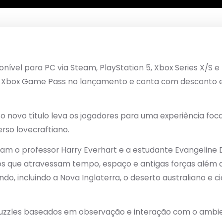
onível para PC via Steam, PlayStation 5, Xbox Series X/S e
box Game Pass no lançamento e conta com desconto esp
, o novo título leva os jogadores para uma experiência fo
rso lovecraftiano.
ham o professor Harry Everhart e a estudante Evangeline
os que atravessam tempo, espaço e antigas forças além
do, incluindo a Nova Inglaterra, o deserto australiano e c
uzzles baseados em observação e interação com o ambi