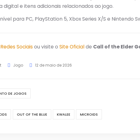
ra digital e itens adicionais relacionados ao jogo.
nível para PC, PlayStation 5, Xbox Series X/S e Nintendo Sw
s
Redes Sociais
ou visite o
Site Oficial
de
Call of the Elder 
t
Jogo
12 de maio de 2026
NTO DE JOGOS
GODS
OUT OF THE BLUE
KWALEE
MICROIDS