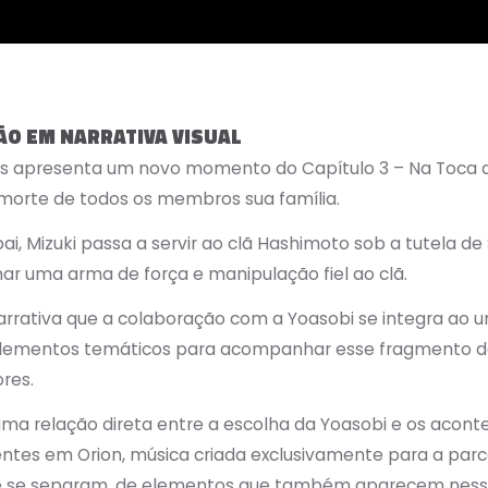
 EM NARRATIVA VISUAL
 apresenta um novo momento do Capítulo 3 – Na Toca 
 morte de todos os membros sua família.
i, Mizuki passa a servir ao clã Hashimoto sob a tutela de 
nar uma arma de força e manipulação fiel ao clã.
ativa que a colaboração com a Yoasobi se integra ao un
 elementos temáticos para acompanhar esse fragmento da 
res.
ma relação direta entre a escolha da Yoasobi e os aconte
ntes em Orion, música criada exclusivamente para a par
ue se separam, de elementos que também aparecem ness