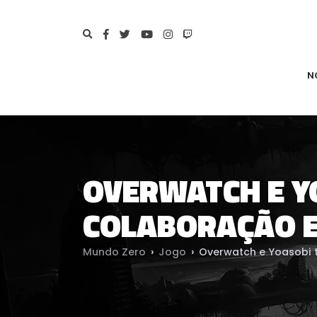
N
OVERWATCH E 
COLABORAÇÃO E
Mundo Zero
›
Jogo
›
Overwatch e Yoasobi 