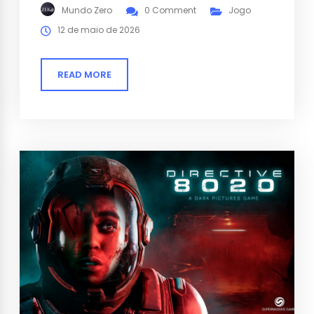
paranoia, sobrevivência e escolhas morais
Mundo Zero
0 Comment
Jogo
no espaço.
12 de maio de 2026
READ MORE