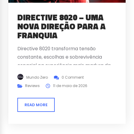
DIRECTIVE 8020 – UMA
NOVA DIREÇÃO PARA A
FRANQUIA
Directive 8020 transforma tensão
constante, escolhas e sobrevivência
espacial na experiência mais madura da
série Dark Pictures.
Mundo Zero
0 Comment
Reviews
11 de maio de 2026
READ MORE