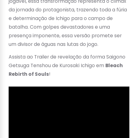
jogável, essa transformação representa o clímax
da jornada do protagonista, trazendo toda a fúria
e determinação de Ichigo para o campo de
batalha. Com golpes devastadores e uma
presença imponente, essa versão promete ser
um divisor de águas nas lutas do jogo.
Assista ao Trailer de revelação da forma Saigono
Getsuga Tenshou de Kurosaki Ichigo em
Bleach
Rebirth of Souls
!